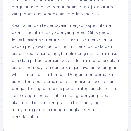
Keberhasilan bermain di situs gacor tidak hanya
bergantung pada keberuntungan, tetapi juga strategi
yang tepat dan pengelolaan modal yang baik.
Keamanan dan kepercayaan menjadi aspek utama
dalam memilih situs gacor yang tepat. Situs gacor
terbaik biasanya memiliki izin resmi dan terdaftar di
badan pengawas judi online. Fitur enkripsi data dan
sistem keamanan canggih melindungi setiap transaksi
dan data pribadi pemain. Selain itu, transparansi dalam
sistem pembayaran dan dukungan layanan pelanggan
24 jam menjadi nilai tambah. Dengan memperhatikan
aspek tersebut, pemain dapat menikmati permainan
dengan tenang dan fokus pada strategi untuk meraih
kemenangan besar. Pilihan situs gacor yang tepat
akan memberikan pengalaman bermain yang
menyenangkan dan menguntungkan secara
berkelanjutan.