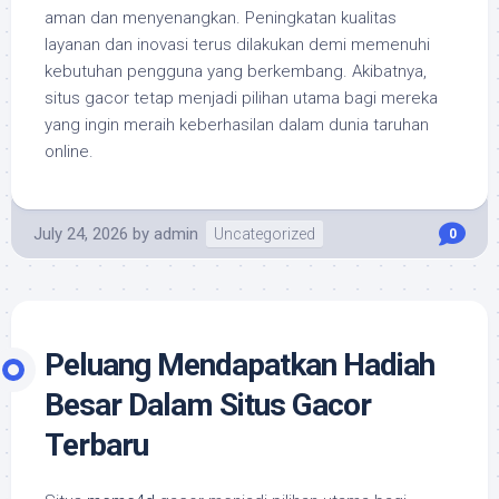
aman dan menyenangkan. Peningkatan kualitas
layanan dan inovasi terus dilakukan demi memenuhi
kebutuhan pengguna yang berkembang. Akibatnya,
situs gacor tetap menjadi pilihan utama bagi mereka
yang ingin meraih keberhasilan dalam dunia taruhan
online.
July 24, 2026
by
admin
Uncategorized
0
Peluang Mendapatkan Hadiah
Besar Dalam Situs Gacor
Terbaru