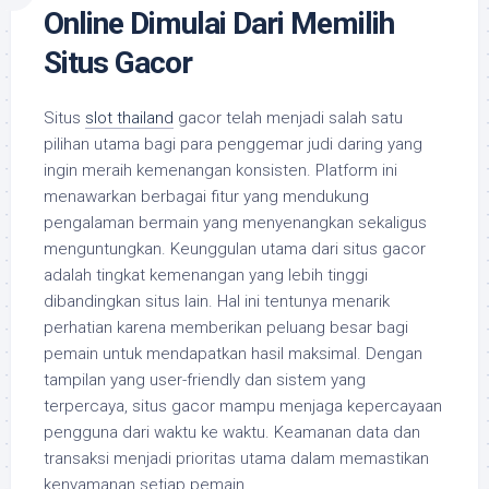
Online Dimulai Dari Memilih
Situs Gacor
Situs
slot thailand
gacor telah menjadi salah satu
pilihan utama bagi para penggemar judi daring yang
ingin meraih kemenangan konsisten. Platform ini
menawarkan berbagai fitur yang mendukung
pengalaman bermain yang menyenangkan sekaligus
menguntungkan. Keunggulan utama dari situs gacor
adalah tingkat kemenangan yang lebih tinggi
dibandingkan situs lain. Hal ini tentunya menarik
perhatian karena memberikan peluang besar bagi
pemain untuk mendapatkan hasil maksimal. Dengan
tampilan yang user-friendly dan sistem yang
terpercaya, situs gacor mampu menjaga kepercayaan
pengguna dari waktu ke waktu. Keamanan data dan
transaksi menjadi prioritas utama dalam memastikan
kenyamanan setiap pemain.