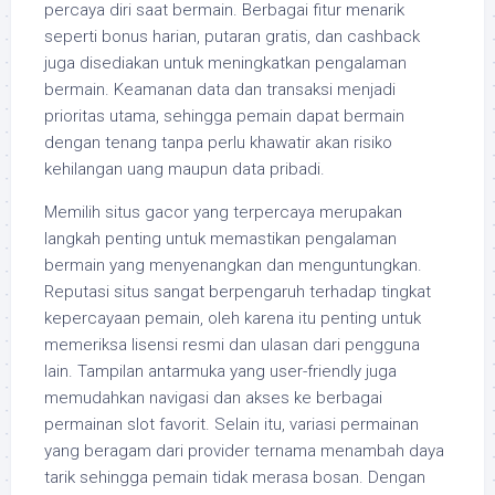
percaya diri saat bermain. Berbagai fitur menarik
seperti bonus harian, putaran gratis, dan cashback
juga disediakan untuk meningkatkan pengalaman
bermain. Keamanan data dan transaksi menjadi
prioritas utama, sehingga pemain dapat bermain
dengan tenang tanpa perlu khawatir akan risiko
kehilangan uang maupun data pribadi.
Memilih situs gacor yang terpercaya merupakan
langkah penting untuk memastikan pengalaman
bermain yang menyenangkan dan menguntungkan.
Reputasi situs sangat berpengaruh terhadap tingkat
kepercayaan pemain, oleh karena itu penting untuk
memeriksa lisensi resmi dan ulasan dari pengguna
lain. Tampilan antarmuka yang user-friendly juga
memudahkan navigasi dan akses ke berbagai
permainan slot favorit. Selain itu, variasi permainan
yang beragam dari provider ternama menambah daya
tarik sehingga pemain tidak merasa bosan. Dengan