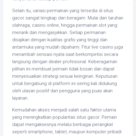
Selain itu, variasi permainan yang tersedia di situs
gacor sangat lengkap dan beragam. Mulai dari taruhan
olahraga, casino online, hingga permainan slot yang
menarik dan mengasyikkan. Setiap permainan
disajikan dengan kualitas grafis yang tinggi dan
antarmuka yang mudah dipahami. Fitur live casino juga
menambah sensasi nyata saat berkompetisi secara
langsung dengan dealer profesional. Keberagaman
pilihan ini membuat pemain tidak bosan dan dapat
menyesuaikan strategi sesuai keinginan. Keputusan
untuk bergabung di platform ini sering kali didukung
oleh ulasan positif dari pengguna yang puas akan
layanan.
Kemudahan akses menjadi salah satu faktor utama
yang meningkatkan popularitas situs gacor. Pemain
dapat mengaksesnya melalui berbagai perangkat
seperti smartphone, tablet, maupun komputer pribadi.