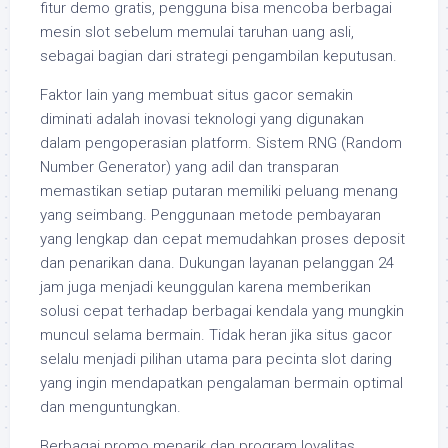
fitur demo gratis, pengguna bisa mencoba berbagai
mesin slot sebelum memulai taruhan uang asli,
sebagai bagian dari strategi pengambilan keputusan.
Faktor lain yang membuat situs gacor semakin
diminati adalah inovasi teknologi yang digunakan
dalam pengoperasian platform. Sistem RNG (Random
Number Generator) yang adil dan transparan
memastikan setiap putaran memiliki peluang menang
yang seimbang. Penggunaan metode pembayaran
yang lengkap dan cepat memudahkan proses deposit
dan penarikan dana. Dukungan layanan pelanggan 24
jam juga menjadi keunggulan karena memberikan
solusi cepat terhadap berbagai kendala yang mungkin
muncul selama bermain. Tidak heran jika situs gacor
selalu menjadi pilihan utama para pecinta slot daring
yang ingin mendapatkan pengalaman bermain optimal
dan menguntungkan.
Berbagai promo menarik dan program loyalitas