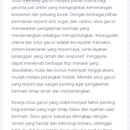
Situs
meme4d
gacor menjadi pilihan utama bagi
pecinta judi online yang menginginkan kemenangan
konsisten dan peluang besar. Dengan berbagai pilihan
permainan seperti slot, togel, dan casino, situs gacor
menawarkan pengalaman bermain yang
menyenangkan sekaligus menguntungkan. Keunggulan
utama dari situs gacor adalah kecepatan transaksi,
sistem keamanan yang terpercaya, serta layanan
pelanggan yang ramah dan responsif. Pengguna
dapat menikmati berbagai fitur menarik yang
disediakan, mulai dari bonus melimpah hingga akses
mudah melalui perangkat mobile. Memilih situs gacor
yang terpercaya sangat penting agar pengalaman
bermain tetap aman dan menyenangkan.
Kinerja situs gacor yang stabil menjadi faktor penting
bagi pemain yang ingin tetap fokus dan nyaman saat
bermain. Situs gacor biasanya dilengkapi dengan
server yang handal dan teknologi terbaru, sehingga