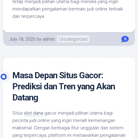
tetap menjadi pilihan utama bagi mereka yang ingin
mendapatkan pengalaman bermain judi online terbaik
dan terpercaya.
July 18, 2026
by
admin
Uncategorized
0
Masa Depan Situs Gacor:
Prediksi dan Tren yang Akan
Datang
Situs
slot dana
gacor menjadi pilihan utama bagi
pecinta judi online yang ingin meraih kemenangan
maksimal. Dengan berbagai fitur unggulan dan sistem
yang terpercaya, platform ini menawarkan pengalaman