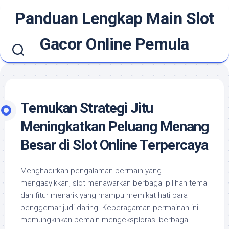
Skip
Panduan Lengkap Main Slot
to
content
Gacor Online Pemula
Temukan Strategi Jitu
Meningkatkan Peluang Menang
Besar di Slot Online Terpercaya
Menghadirkan pengalaman bermain yang
mengasyikkan, slot menawarkan berbagai pilihan tema
dan fitur menarik yang mampu memikat hati para
penggemar judi daring. Keberagaman permainan ini
memungkinkan pemain mengeksplorasi berbagai