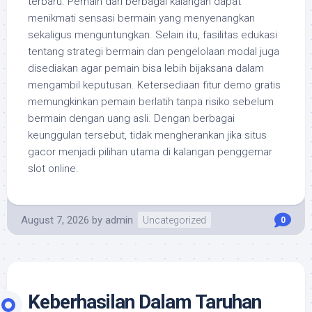
terbaru. Pemain dari berbagai kalangan dapat
menikmati sensasi bermain yang menyenangkan
sekaligus menguntungkan. Selain itu, fasilitas edukasi
tentang strategi bermain dan pengelolaan modal juga
disediakan agar pemain bisa lebih bijaksana dalam
mengambil keputusan. Ketersediaan fitur demo gratis
memungkinkan pemain berlatih tanpa risiko sebelum
bermain dengan uang asli. Dengan berbagai
keunggulan tersebut, tidak mengherankan jika situs
gacor menjadi pilihan utama di kalangan penggemar
slot online.
August 7, 2026
by
admin
Uncategorized
0
Keberhasilan Dalam Taruhan