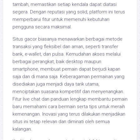
tambah, memastikan setiap kendala dapat diatasi
segera. Dengan reputasi yang solid, platform ini terus
memperbarui fitur untuk memenuhi kebutuhan
pengguna secara maksimal.
Situs gacor biasanya menawarkan berbagai metode
transaksi yang fleksibel dan aman, seperti transfer
bank, e-wallet, dan pulsa. Kemudahan akses melalui
berbagai perangkat, baik desktop maupun
smartphone, membuat pemain dapat berjudi kapan
saja dan di mana saja. Keberagaman permainan yang
disediakan juga menjadi daya tarik utama,
menciptakan suasana kompetitif dan menyenangkan.
Fitur live chat dan panduan lengkap membantu pemain
baru memahami cara bermain serta tips untuk meraih
kemenangan. Inovasi yang terus dilakukan menjadikan
situs ini tetap relevan dan diminati oleh semua
kalangan.