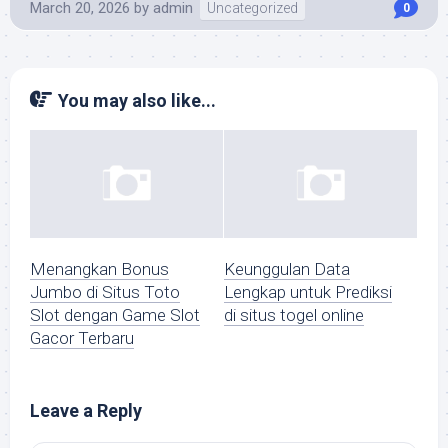
March 20, 2026
by
admin
Uncategorized
0
You may also like...
Menangkan Bonus
Keunggulan Data
Jumbo di Situs Toto
Lengkap untuk Prediksi
Slot dengan Game Slot
di situs togel online
Gacor Terbaru
Leave a Reply