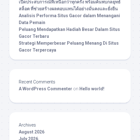
เปิดประสบการณ์ที่เหนือกว่าทุกครั้ง พร้อมค้นพบกลยุทธ์
สล็อต ที่ช่วยสร้างผลตอบแทนได้อย่างมั่นคงและยั่งยืน
Analisis Performa Situs Gacor dalam Menangani
Data Pemain
Peluang Mendapatkan Hadiah Besar Dalam Situs
Gacor Terbaru
Strategi Memperbesar Peluang Menang Di Situs
Gacor Terpercaya
Recent Comments
A WordPress Commenter
on
Hello world!
Archives
August 2026
July 2026