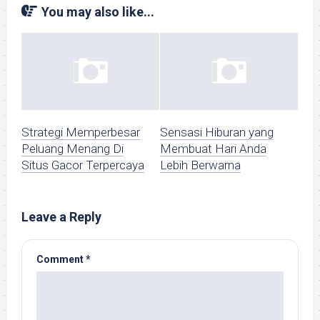
You may also like...
Strategi Memperbesar
Sensasi Hiburan yang
Peluang Menang Di
Membuat Hari Anda
Situs Gacor Terpercaya
Lebih Berwarna
Leave a Reply
Comment
*