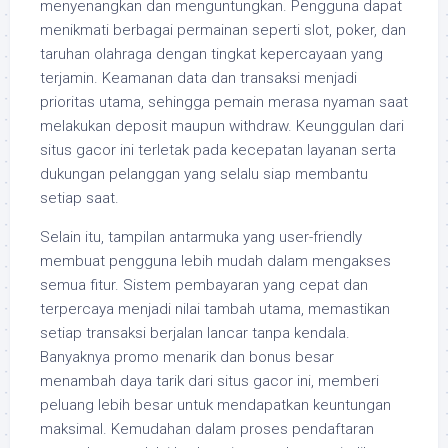
menyenangkan dan menguntungkan. Pengguna dapat
menikmati berbagai permainan seperti slot, poker, dan
taruhan olahraga dengan tingkat kepercayaan yang
terjamin. Keamanan data dan transaksi menjadi
prioritas utama, sehingga pemain merasa nyaman saat
melakukan deposit maupun withdraw. Keunggulan dari
situs gacor ini terletak pada kecepatan layanan serta
dukungan pelanggan yang selalu siap membantu
setiap saat.
Selain itu, tampilan antarmuka yang user-friendly
membuat pengguna lebih mudah dalam mengakses
semua fitur. Sistem pembayaran yang cepat dan
terpercaya menjadi nilai tambah utama, memastikan
setiap transaksi berjalan lancar tanpa kendala.
Banyaknya promo menarik dan bonus besar
menambah daya tarik dari situs gacor ini, memberi
peluang lebih besar untuk mendapatkan keuntungan
maksimal. Kemudahan dalam proses pendaftaran