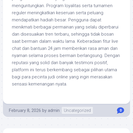
menguntungkan. Program loyalitas serta turnamen
reguler meningkatkan keseruan serta peluang
mendapatkan hadiah besar. Pengguna dapat
menikmati berbagai permainan yang selalu diperbarui
dan disesuaikan tren terbaru, sehingga tidak bosan
saat bermain dalam waktu lama. Keberadaan fitur live
chat dan bantuan 24 jam memberikan rasa aman dan
nyaman selama proses bermain berlangsung. Dengan
reputasi yang solid dan banyak testimoni positif,
platform ini terus berkembang sebagai pilihan utama
bagi para pecinta judi online yang ingin merasakan
sensasi kemenangan nyata.
February 8, 2026
by
admin
Uncategorized
0