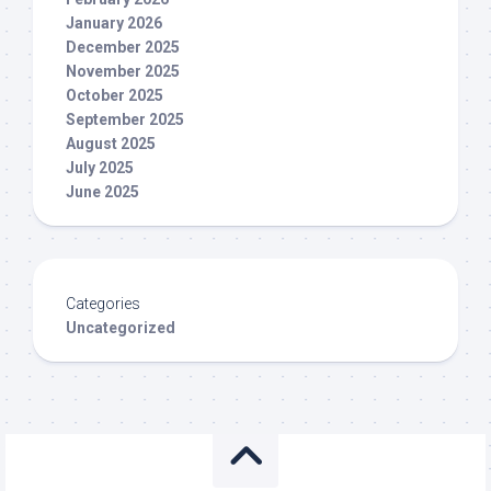
January 2026
December 2025
November 2025
October 2025
September 2025
August 2025
July 2025
June 2025
Categories
Uncategorized