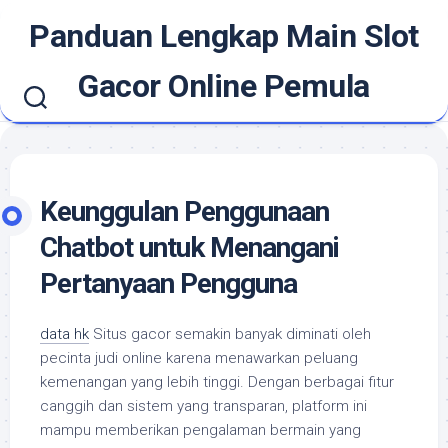
Skip
Panduan Lengkap Main Slot
to
content
Gacor Online Pemula
Keunggulan Penggunaan
Chatbot untuk Menangani
Pertanyaan Pengguna
data hk
Situs gacor semakin banyak diminati oleh
pecinta judi online karena menawarkan peluang
kemenangan yang lebih tinggi. Dengan berbagai fitur
canggih dan sistem yang transparan, platform ini
mampu memberikan pengalaman bermain yang