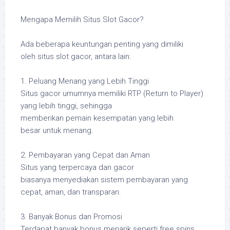
Mengapa Memilih Situs Slot Gacor?
Ada beberapa keuntungan penting yang dimiliki
oleh situs slot gacor, antara lain:
1. Peluang Menang yang Lebih Tinggi
Situs gacor umumnya memiliki RTP (Return to Player)
yang lebih tinggi, sehingga
memberikan pemain kesempatan yang lebih
besar untuk menang.
2. Pembayaran yang Cepat dan Aman
Situs yang terpercaya dan gacor
biasanya menyediakan sistem pembayaran yang
cepat, aman, dan transparan.
3. Banyak Bonus dan Promosi
Terdapat banyak bonus menarik seperti free spins,