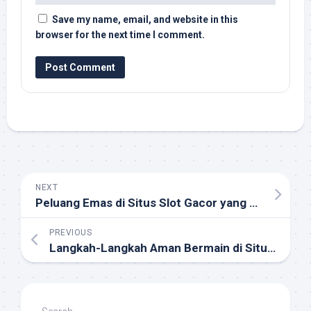
Save my name, email, and website in this
browser for the next time I comment.
NEXT
Peluang Emas di Situs Slot Gacor yang Memberikan Bonus Tanpa Deposit
PREVIOUS
Langkah-Langkah Aman Bermain di Situs Slot Gacor Berkualitas