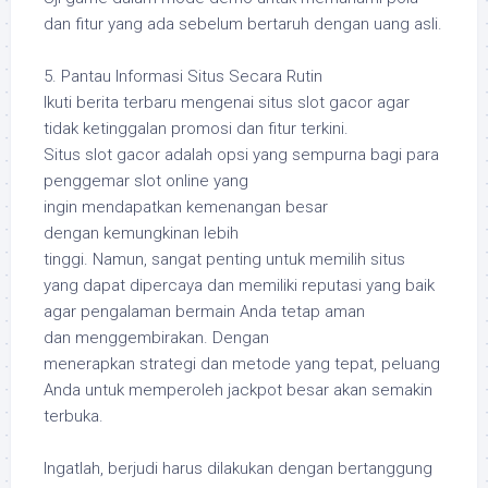
dan fitur yang ada sebelum bertaruh dengan uang asli.
5. Pantau Informasi Situs Secara Rutin
Ikuti berita terbaru mengenai situs slot gacor agar
tidak ketinggalan promosi dan fitur terkini.
Situs slot gacor adalah opsi yang sempurna bagi para
penggemar slot online yang
ingin mendapatkan kemenangan besar
dengan kemungkinan lebih
tinggi. Namun, sangat penting untuk memilih situs
yang dapat dipercaya dan memiliki reputasi yang baik
agar pengalaman bermain Anda tetap aman
dan menggembirakan. Dengan
menerapkan strategi dan metode yang tepat, peluang
Anda untuk memperoleh jackpot besar akan semakin
terbuka.
Ingatlah, berjudi harus dilakukan dengan bertanggung