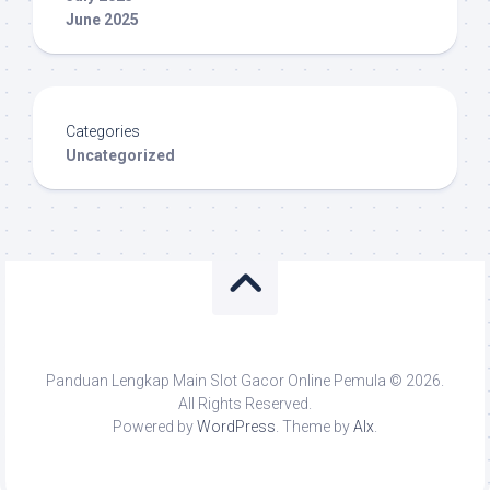
June 2025
Categories
Uncategorized
Panduan Lengkap Main Slot Gacor Online Pemula © 2026.
All Rights Reserved.
Powered by
WordPress
. Theme by
Alx
.