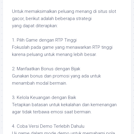
Untuk memaksimalkan peluang menang di situs slot
gacor, berikut adalah beberapa strategi
yang dapat diterapkan:
1. Pilih Game dengan RTP Tinggi
Fokuslah pada game yang menawarkan RTP tinggi
karena peluang untuk menang lebih besar.
2. Manfaatkan Bonus dengan Bijak
Gunakan bonus dan promosi yang ada untuk
menambah modal bermain.
3. Kelola Keuangan dengan Baik
Tetapkan batasan untuk kekalahan dan kemenangan
agar tidak terbawa emosi saat bermain.
4. Coba Versi Demo Terlebih Dahulu
Uji game dalam mode demo untuk memahami pola