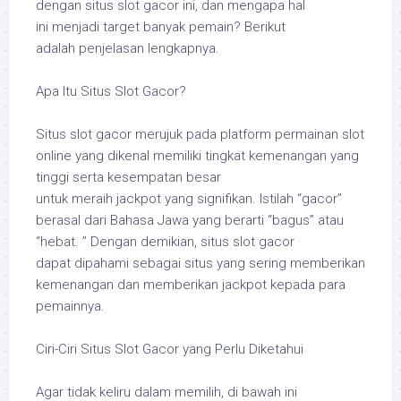
dengan situs slot gacor ini, dan mengapa hal
ini menjadi target banyak pemain? Berikut
adalah penjelasan lengkapnya.
Apa Itu Situs Slot Gacor?
Situs slot gacor merujuk pada platform permainan slot
online yang dikenal memiliki tingkat kemenangan yang
tinggi serta kesempatan besar
untuk meraih jackpot yang signifikan. Istilah “gacor”
berasal dari Bahasa Jawa yang berarti “bagus” atau
“hebat. ” Dengan demikian, situs slot gacor
dapat dipahami sebagai situs yang sering memberikan
kemenangan dan memberikan jackpot kepada para
pemainnya.
Ciri-Ciri Situs Slot Gacor yang Perlu Diketahui
Agar tidak keliru dalam memilih, di bawah ini