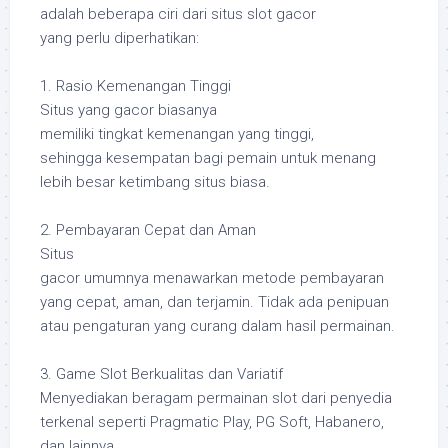
adalah beberapa ciri dari situs slot gacor
yang perlu diperhatikan:
1. Rasio Kemenangan Tinggi
Situs yang gacor biasanya
memiliki tingkat kemenangan yang tinggi,
sehingga kesempatan bagi pemain untuk menang
lebih besar ketimbang situs biasa.
2. Pembayaran Cepat dan Aman
Situs
gacor umumnya menawarkan metode pembayaran
yang cepat, aman, dan terjamin. Tidak ada penipuan
atau pengaturan yang curang dalam hasil permainan.
3. Game Slot Berkualitas dan Variatif
Menyediakan beragam permainan slot dari penyedia
terkenal seperti Pragmatic Play, PG Soft, Habanero,
dan lainnya.