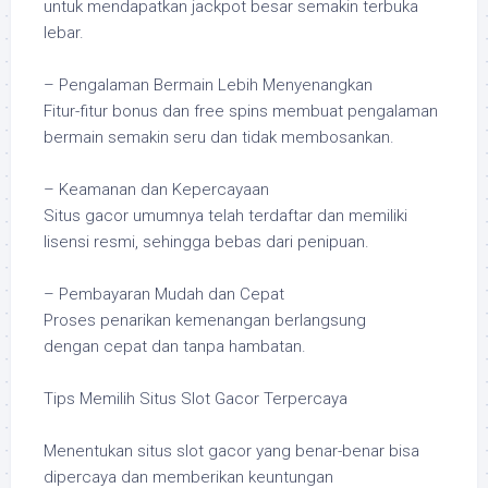
untuk mendapatkan jackpot besar semakin terbuka
lebar.
– Pengalaman Bermain Lebih Menyenangkan
Fitur-fitur bonus dan free spins membuat pengalaman
bermain semakin seru dan tidak membosankan.
– Keamanan dan Kepercayaan
Situs gacor umumnya telah terdaftar dan memiliki
lisensi resmi, sehingga bebas dari penipuan.
– Pembayaran Mudah dan Cepat
Proses penarikan kemenangan berlangsung
dengan cepat dan tanpa hambatan.
Tips Memilih Situs Slot Gacor Terpercaya
Menentukan situs slot gacor yang benar-benar bisa
dipercaya dan memberikan keuntungan