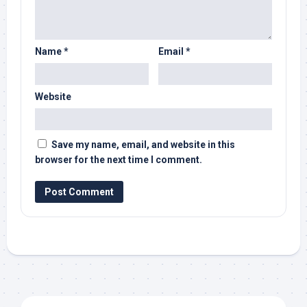
Name
*
Email
*
Website
Save my name, email, and website in this
browser for the next time I comment.