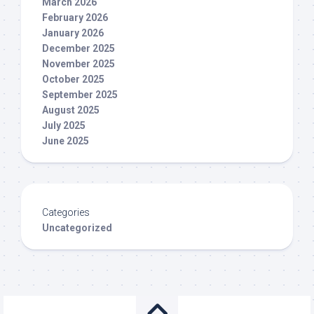
March 2026
February 2026
January 2026
December 2025
November 2025
October 2025
September 2025
August 2025
July 2025
June 2025
Categories
Uncategorized