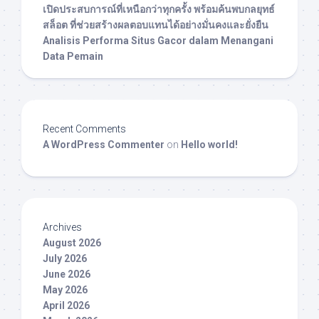
เปิดประสบการณ์ที่เหนือกว่าทุกครั้ง พร้อมค้นพบกลยุทธ์
สล็อต ที่ช่วยสร้างผลตอบแทนได้อย่างมั่นคงและยั่งยืน
Analisis Performa Situs Gacor dalam Menangani
Data Pemain
Recent Comments
A WordPress Commenter
on
Hello world!
Archives
August 2026
July 2026
June 2026
May 2026
April 2026