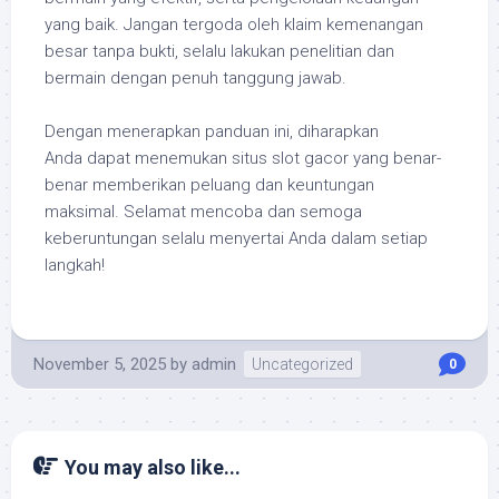
yang baik. Jangan tergoda oleh klaim kemenangan
besar tanpa bukti, selalu lakukan penelitian dan
bermain dengan penuh tanggung jawab.
Dengan menerapkan panduan ini, diharapkan
Anda dapat menemukan situs slot gacor yang benar-
benar memberikan peluang dan keuntungan
maksimal. Selamat mencoba dan semoga
keberuntungan selalu menyertai Anda dalam setiap
langkah!
November 5, 2025
by
admin
Uncategorized
0
You may also like...