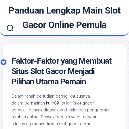
Skip
Panduan Lengkap Main Slot
to
content
Gacor Online Pemula
Faktor-Faktor yang Membuat
Situs Slot Gacor Menjadi
Pilihan Utama Pemain
Dalam ranah perjudian daring, khususnya
dalam permainan
kurir89
, istilah “slot gacor”
semakin banyak digunakan di kalangan penggemar
taruhan online. Banyak pemain yang mencari
situs yang menyediakan slot gacor demi