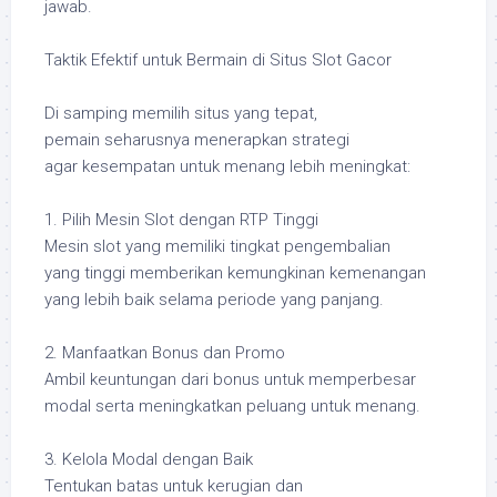
jawab.
Taktik Efektif untuk Bermain di Situs Slot Gacor
Di samping memilih situs yang tepat,
pemain seharusnya menerapkan strategi
agar kesempatan untuk menang lebih meningkat:
1. Pilih Mesin Slot dengan RTP Tinggi
Mesin slot yang memiliki tingkat pengembalian
yang tinggi memberikan kemungkinan kemenangan
yang lebih baik selama periode yang panjang.
2. Manfaatkan Bonus dan Promo
Ambil keuntungan dari bonus untuk memperbesar
modal serta meningkatkan peluang untuk menang.
3. Kelola Modal dengan Baik
Tentukan batas untuk kerugian dan