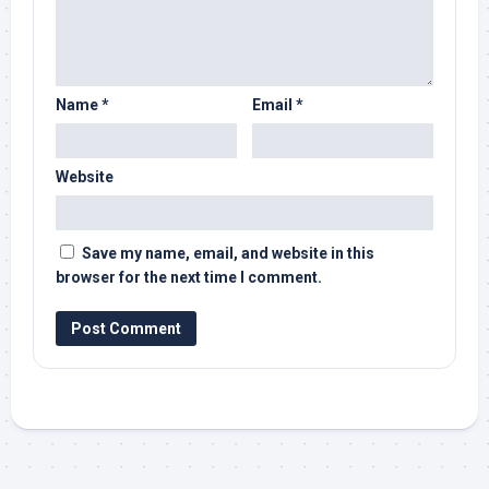
Name
*
Email
*
Website
Save my name, email, and website in this
browser for the next time I comment.