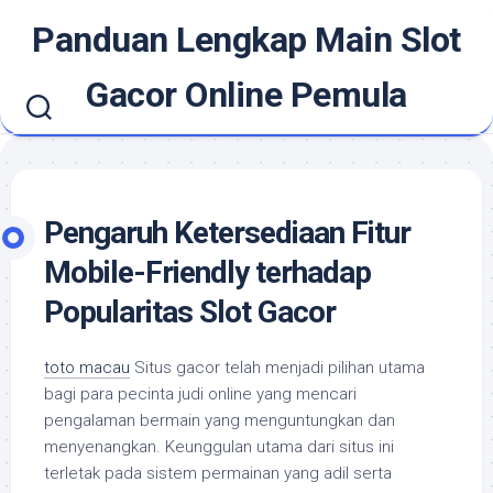
Skip
Panduan Lengkap Main Slot
to
content
Gacor Online Pemula
Pengaruh Ketersediaan Fitur
Mobile-Friendly terhadap
Popularitas Slot Gacor
toto macau
Situs gacor telah menjadi pilihan utama
bagi para pecinta judi online yang mencari
pengalaman bermain yang menguntungkan dan
menyenangkan. Keunggulan utama dari situs ini
terletak pada sistem permainan yang adil serta