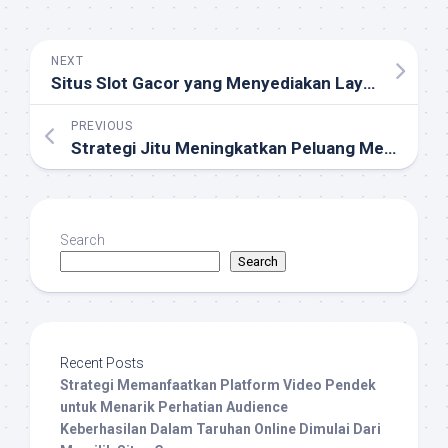
NEXT
Situs Slot Gacor yang Menyediakan Layanan Customer Support 24/7
PREVIOUS
Strategi Jitu Meningkatkan Peluang Menang di Situs Gacor Cuputoto
Search
Search
Recent Posts
Strategi Memanfaatkan Platform Video Pendek
untuk Menarik Perhatian Audience
Keberhasilan Dalam Taruhan Online Dimulai Dari