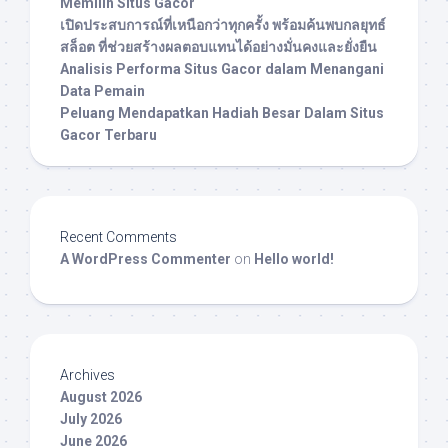
Memilih Situs Gacor
เปิดประสบการณ์ที่เหนือกว่าทุกครั้ง พร้อมค้นพบกลยุทธ์
สล็อต ที่ช่วยสร้างผลตอบแทนได้อย่างมั่นคงและยั่งยืน
Analisis Performa Situs Gacor dalam Menangani
Data Pemain
Peluang Mendapatkan Hadiah Besar Dalam Situs
Gacor Terbaru
Recent Comments
A WordPress Commenter
on
Hello world!
Archives
August 2026
July 2026
June 2026