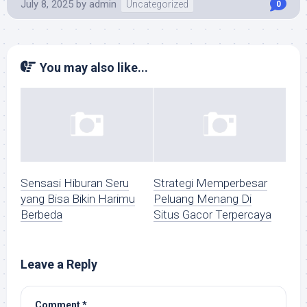
July 8, 2025
by
admin
Uncategorized
0
You may also like...
Sensasi Hiburan Seru
Strategi Memperbesar
yang Bisa Bikin Harimu
Peluang Menang Di
Berbeda
Situs Gacor Terpercaya
Leave a Reply
Comment
*