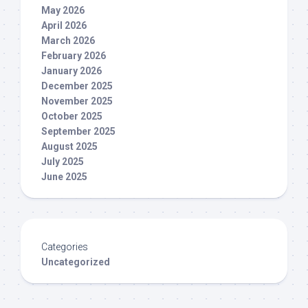
May 2026
April 2026
March 2026
February 2026
January 2026
December 2025
November 2025
October 2025
September 2025
August 2025
July 2025
June 2025
Categories
Uncategorized