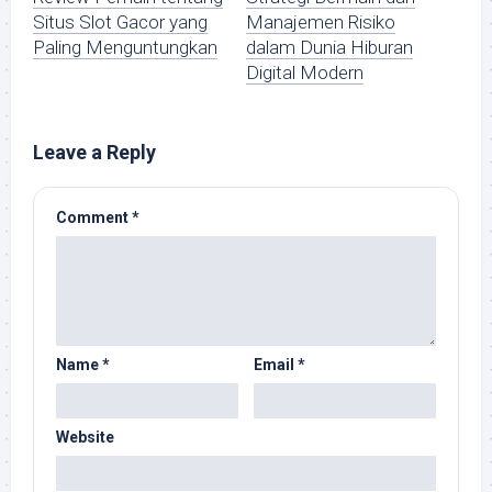
Situs Slot Gacor yang
Manajemen Risiko
Paling Menguntungkan
dalam Dunia Hiburan
Digital Modern
Leave a Reply
Comment
*
Name
*
Email
*
Website