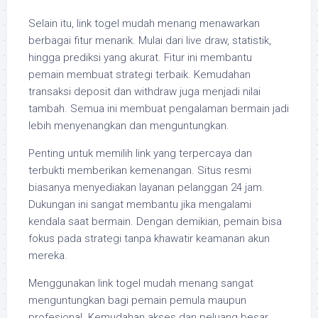
Selain itu, link togel mudah menang menawarkan
berbagai fitur menarik. Mulai dari live draw, statistik,
hingga prediksi yang akurat. Fitur ini membantu
pemain membuat strategi terbaik. Kemudahan
transaksi deposit dan withdraw juga menjadi nilai
tambah. Semua ini membuat pengalaman bermain jadi
lebih menyenangkan dan menguntungkan.
Penting untuk memilih link yang terpercaya dan
terbukti memberikan kemenangan. Situs resmi
biasanya menyediakan layanan pelanggan 24 jam.
Dukungan ini sangat membantu jika mengalami
kendala saat bermain. Dengan demikian, pemain bisa
fokus pada strategi tanpa khawatir keamanan akun
mereka.
Menggunakan link togel mudah menang sangat
menguntungkan bagi pemain pemula maupun
profesional. Kemudahan akses dan peluang besar