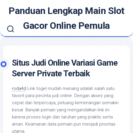
Skip
Panduan Lengkap Main Slot
to
content
Gacor Online Pemula
Situs Judi Online Variasi Game
Server Private Terbaik
roda4d
Link togel mudah menang adalah salah satu
favorit para pecinta judi online. Dengan akses yang
cepat dan terpercaya, peluang kemenangan semakin
besar. Banyak pemain yang mengandalkan link ini
karena proses login dan taruhan yang praktis serta
aman. Keamanan data pemain pun menjadi prioritas
utama.