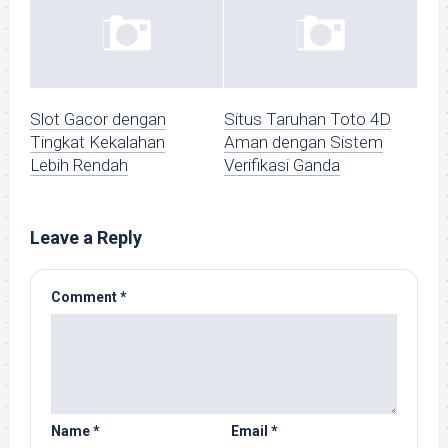
Slot Gacor dengan
Situs Taruhan Toto 4D
Tingkat Kekalahan
Aman dengan Sistem
Lebih Rendah
Verifikasi Ganda
Leave a Reply
Comment
*
Name
*
Email
*