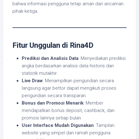
bahwa informasi pengguna tetap aman dari ancaman
pihak ketiga.
Fitur Unggulan di Rina4D
Prediksi dan Analisis Data
: Menyediakan prediksi
angka berdasarkan analisis data historis dan
statistik mutakhir.
Live Draw
: Menampilkan pengundian secara
langsung agar bettor dapat mengikuti proses
pengundian secara transparan.
Bonus dan Promosi Menarik
: Member
mendapatkan bonus deposit, cashback, dan
promosi lainnya setiap bulan.
User Interface Mudah Digunakan
: Tampilan
website yang simpel dan ramah pengguna