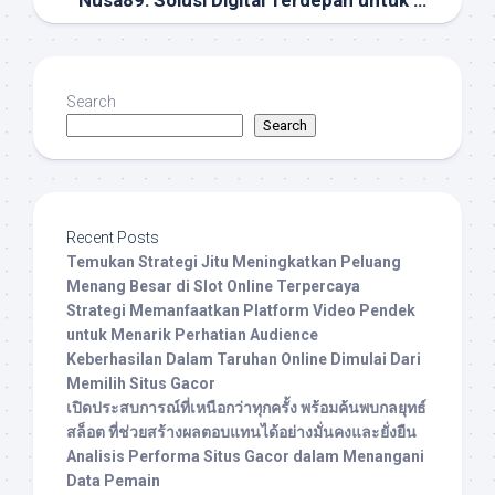
Nusa89: Solusi Digital Terdepan untuk Meningkatkan Bisnis Anda
Search
Search
Recent Posts
Temukan Strategi Jitu Meningkatkan Peluang
Menang Besar di Slot Online Terpercaya
Strategi Memanfaatkan Platform Video Pendek
untuk Menarik Perhatian Audience
Keberhasilan Dalam Taruhan Online Dimulai Dari
Memilih Situs Gacor
เปิดประสบการณ์ที่เหนือกว่าทุกครั้ง พร้อมค้นพบกลยุทธ์
สล็อต ที่ช่วยสร้างผลตอบแทนได้อย่างมั่นคงและยั่งยืน
Analisis Performa Situs Gacor dalam Menangani
Data Pemain