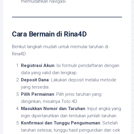
memudahkan navigasi.
Cara Bermain di Rina4D
Berikut langkah mudah untuk memulai taruhan di
Rina4D:
Registrasi Akun
: Isi formulir pendaftaran dengan
data yang valid dan lengkap.
Deposit Dana
: Lakukan deposit melalui metode
yang tersedia.
Pilih Permainan
: Pilih jenis taruhan yang
diinginkan, misalnya Toto 4D.
Masukkan Nomor dan Taruhan
: Input angka yang
ingin dipertaruhkan dan tentukan jumlah taruhan.
Konfirmasi dan Tunggu Pengumuman
: Setelah
taruhan selesai, tunggu hasil pengundian dan cek