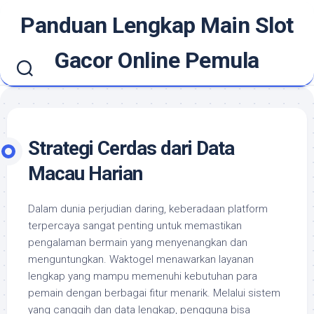
Skip
Panduan Lengkap Main Slot
to
content
Gacor Online Pemula
Strategi Cerdas dari Data
Macau Harian
Dalam dunia perjudian daring, keberadaan platform
terpercaya sangat penting untuk memastikan
pengalaman bermain yang menyenangkan dan
menguntungkan. Waktogel menawarkan layanan
lengkap yang mampu memenuhi kebutuhan para
pemain dengan berbagai fitur menarik. Melalui sistem
yang canggih dan data lengkap, pengguna bisa