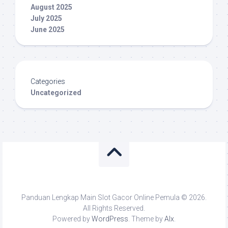
August 2025
July 2025
June 2025
Categories
Uncategorized
Panduan Lengkap Main Slot Gacor Online Pemula © 2026.
All Rights Reserved.
Powered by
WordPress
. Theme by
Alx
.