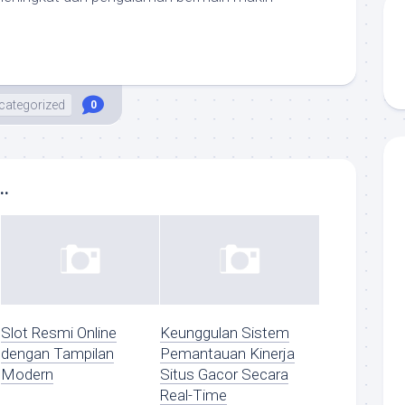
categorized
0
..
Slot Resmi Online
Keunggulan Sistem
dengan Tampilan
Pemantauan Kinerja
Modern
Situs Gacor Secara
Real-Time