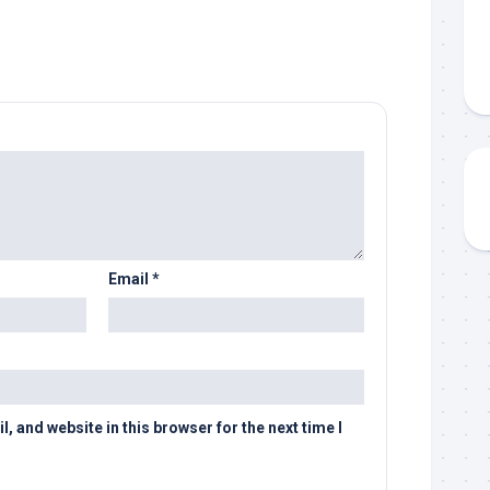
Email
*
 and website in this browser for the next time I