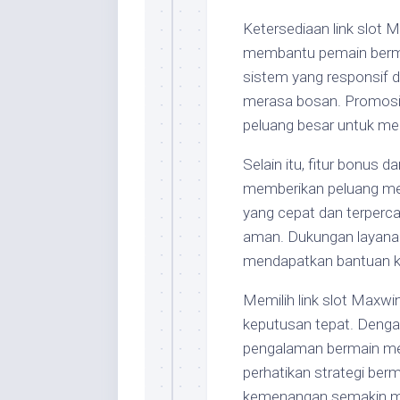
Ketersediaan link slot 
membantu pemain berma
sistem yang responsif d
merasa bosan. Promosi 
peluang besar untuk me
Selain itu, fitur bonus d
memberikan peluang me
yang cepat dan terper
aman. Dukungan layana
mendapatkan bantuan ka
Memilih link slot Maxwi
keputusan tepat. Dengan
pengalaman bermain men
perhatikan strategi be
kemenangan semakin m