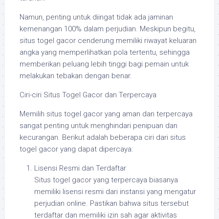
Namun, penting untuk diingat tidak ada jaminan
kemenangan 100% dalam perjudian. Meskipun begitu,
situs togel gacor cenderung memiliki riwayat keluaran
angka yang memperlihatkan pola tertentu, sehingga
memberikan peluang lebih tinggi bagi pemain untuk
melakukan tebakan dengan benar.
Ciri-ciri Situs Togel Gacor dan Terpercaya
Memilih situs togel gacor yang aman dan terpercaya
sangat penting untuk menghindari penipuan dan
kecurangan. Berikut adalah beberapa ciri dari situs
togel gacor yang dapat dipercaya:
Lisensi Resmi dan Terdaftar
Situs togel gacor yang terpercaya biasanya
memiliki lisensi resmi dari instansi yang mengatur
perjudian online. Pastikan bahwa situs tersebut
terdaftar dan memiliki izin sah agar aktivitas