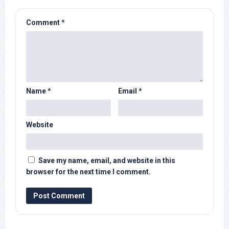
Comment
*
Name
*
Email
*
Website
Save my name, email, and website in this
browser for the next time I comment.