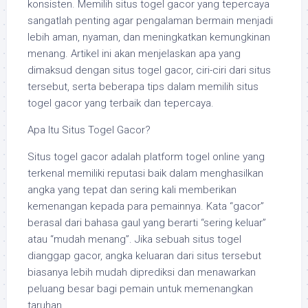
konsisten. Memilih situs togel gacor yang tepercaya
sangatlah penting agar pengalaman bermain menjadi
lebih aman, nyaman, dan meningkatkan kemungkinan
menang. Artikel ini akan menjelaskan apa yang
dimaksud dengan situs togel gacor, ciri-ciri dari situs
tersebut, serta beberapa tips dalam memilih situs
togel gacor yang terbaik dan tepercaya.
Apa Itu Situs Togel Gacor?
Situs togel gacor adalah platform togel online yang
terkenal memiliki reputasi baik dalam menghasilkan
angka yang tepat dan sering kali memberikan
kemenangan kepada para pemainnya. Kata “gacor”
berasal dari bahasa gaul yang berarti “sering keluar”
atau “mudah menang”. Jika sebuah situs togel
dianggap gacor, angka keluaran dari situs tersebut
biasanya lebih mudah diprediksi dan menawarkan
peluang besar bagi pemain untuk memenangkan
taruhan.