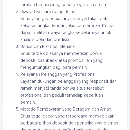
taruhan berlangsung secara legal dan aman.
Riwayat Keluaran yang Jelas
Situs yang gacor biasanya menyediakan data
keluaran angka dengan jelas dan terbuka. Pemain
dapat melihat riwayat angka sebelumnya untuk
analisis pola dan prediksi.
Bonus dan Promosi Menarik
Situs terbaik biasanya memberikan bonus
deposit, cashback, atau promosi lain yang
menguntungkan bagi para pemain.
Pelayanan Pelanggan yang Profesional
Layanan dukungan pelanggan yang responsif dan
ramah menjadi tanda bahwa situs tersebut
profesional dan peduli terhadap keperluan
pemain.
Metode Pembayaran yang Beragam dan Aman
Situs togel gacor yang terpercaya menyediakan
berbagai pilihan deposit dan penarikan yang aman