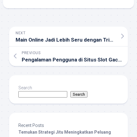
NEXT
Main Online Jadi Lebih Seru dengan Trik Terkini
PREVIOUS
Pengalaman Pengguna di Situs Slot Gacor yang Paling Memuaskan
Search
Search
Recent Posts
Temukan Strategi Jitu Meningkatkan Peluang