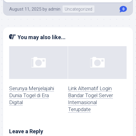
August 11, 2025
by
admin
Uncategorized
0
You may also like...
Serunya Menjelajahi
Link Alternatif Login
Dunia Togel di Era
Bandar Togel Server
Digital
Internasional
Terupdate
Leave a Reply