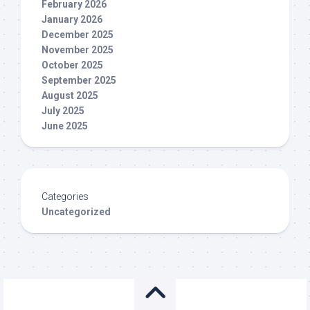
February 2026
January 2026
December 2025
November 2025
October 2025
September 2025
August 2025
July 2025
June 2025
Categories
Uncategorized