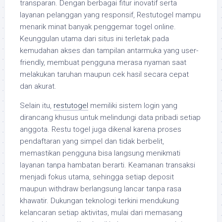
transparan. Dengan berbagai fitur inovatif serta
layanan pelanggan yang responsif, Restutogel mampu
menarik minat banyak penggemar togel online.
Keunggulan utama dari situs ini terletak pada
kemudahan akses dan tampilan antarmuka yang user-
friendly, membuat pengguna merasa nyaman saat
melakukan taruhan maupun cek hasil secara cepat
dan akurat.
Selain itu,
restutogel
memiliki sistem login yang
dirancang khusus untuk melindungi data pribadi setiap
anggota. Restu togel juga dikenal karena proses
pendaftaran yang simpel dan tidak berbelit,
memastikan pengguna bisa langsung menikmati
layanan tanpa hambatan berarti. Keamanan transaksi
menjadi fokus utama, sehingga setiap deposit
maupun withdraw berlangsung lancar tanpa rasa
khawatir. Dukungan teknologi terkini mendukung
kelancaran setiap aktivitas, mulai dari memasang