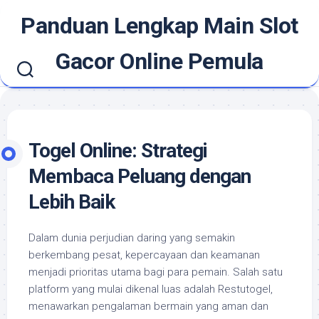
Skip
Panduan Lengkap Main Slot
to
content
Gacor Online Pemula
Togel Online: Strategi
Membaca Peluang dengan
Lebih Baik
Dalam dunia perjudian daring yang semakin
berkembang pesat, kepercayaan dan keamanan
menjadi prioritas utama bagi para pemain. Salah satu
platform yang mulai dikenal luas adalah Restutogel,
menawarkan pengalaman bermain yang aman dan