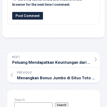
browser for the next time I comment.
NEXT
Peluang Mendapatkan Keuntungan dari Sistem Reward Berbasis Aktivitas
PREVIOUS
Menangkan Bonus Jumbo di Situs Toto Slot dengan Game Slot Gacor Terbaru
Search
Search