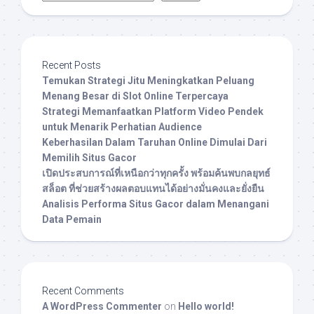
Recent Posts
Temukan Strategi Jitu Meningkatkan Peluang
Menang Besar di Slot Online Terpercaya
Strategi Memanfaatkan Platform Video Pendek
untuk Menarik Perhatian Audience
Keberhasilan Dalam Taruhan Online Dimulai Dari
Memilih Situs Gacor
เปิดประสบการณ์ที่เหนือกว่าทุกครั้ง พร้อมค้นพบกลยุทธ์
สล็อต ที่ช่วยสร้างผลตอบแทนได้อย่างมั่นคงและยั่งยืน
Analisis Performa Situs Gacor dalam Menangani
Data Pemain
Recent Comments
A WordPress Commenter
on
Hello world!