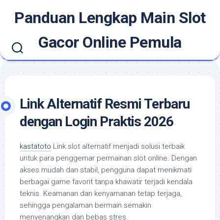
Skip
Panduan Lengkap Main Slot
to
content
Gacor Online Pemula
Link Alternatif Resmi Terbaru
dengan Login Praktis 2026
kastatoto
Link slot alternatif menjadi solusi terbaik
untuk para penggemar permainan slot online. Dengan
akses mudah dan stabil, pengguna dapat menikmati
berbagai game favorit tanpa khawatir terjadi kendala
teknis. Keamanan dan kenyamanan tetap terjaga,
sehingga pengalaman bermain semakin
menyenangkan dan bebas stres.