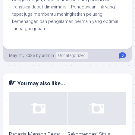
transaksi dapat diminimalisir. Penggunaan link yang
tepat juga membantu meningkatkan peluang
kemenangan dan pengalaman bermain yang optimal
tanpa gangguan.
May 21, 2026
by
admin
Uncategorized
0
You may also like...
Rahasia Menang Besar
Rekomendasi Situs