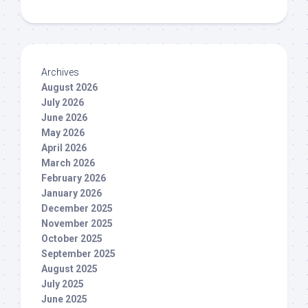
Archives
August 2026
July 2026
June 2026
May 2026
April 2026
March 2026
February 2026
January 2026
December 2025
November 2025
October 2025
September 2025
August 2025
July 2025
June 2025