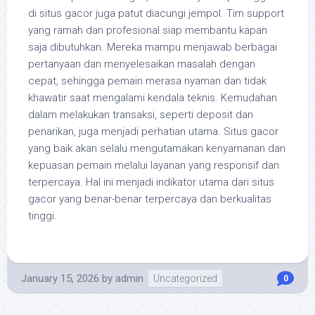
di situs gacor juga patut diacungi jempol. Tim support
yang ramah dan profesional siap membantu kapan
saja dibutuhkan. Mereka mampu menjawab berbagai
pertanyaan dan menyelesaikan masalah dengan
cepat, sehingga pemain merasa nyaman dan tidak
khawatir saat mengalami kendala teknis. Kemudahan
dalam melakukan transaksi, seperti deposit dan
penarikan, juga menjadi perhatian utama. Situs gacor
yang baik akan selalu mengutamakan kenyamanan dan
kepuasan pemain melalui layanan yang responsif dan
terpercaya. Hal ini menjadi indikator utama dari situs
gacor yang benar-benar terpercaya dan berkualitas
tinggi.
January 15, 2026
by
admin
Uncategorized
0