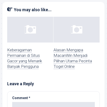
You may also like...
Keberagaman
Alasan Mengapa
Permainan di Situs
MacanWin Menjadi
Gacor yang Menarik
Pilihan Utama Pecinta
Banyak Pengguna
Togel Online
Leave a Reply
Comment
*