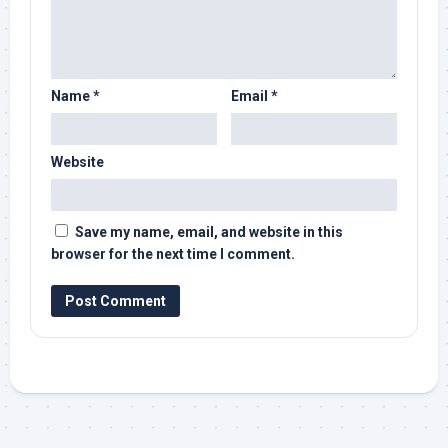
Name
*
Email
*
Website
Save my name, email, and website in this
browser for the next time I comment.