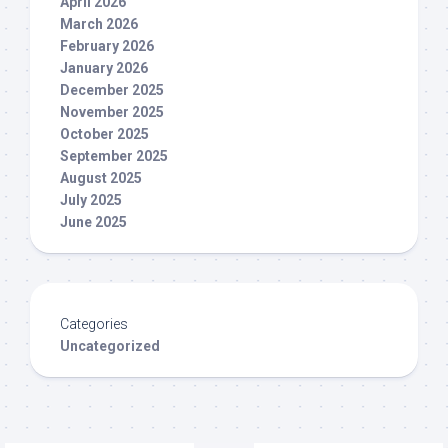
April 2026
March 2026
February 2026
January 2026
December 2025
November 2025
October 2025
September 2025
August 2025
July 2025
June 2025
Categories
Uncategorized