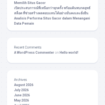
Memilih Situs Gacor
เปิดประสบการณ์ที่เหนือกว่าทุกครั้ง พร้อมค้นพบกลยุทธ์
สล็อต ที่ช่วยสร้างผลตอบแทนได้อย่างมั่นคงและยั่งยืน
Analisis Performa Situs Gacor dalam Menangani
Data Pemain
Recent Comments
A WordPress Commenter
on
Hello world!
Archives
August 2026
July 2026
June 2026
May 2026