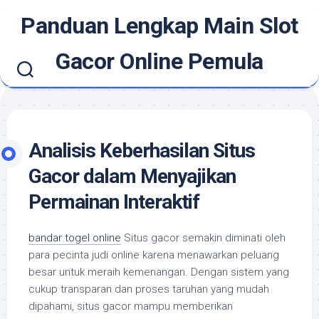
Skip
Panduan Lengkap Main Slot
to
content
Gacor Online Pemula
Analisis Keberhasilan Situs
Gacor dalam Menyajikan
Permainan Interaktif
bandar togel online
Situs gacor semakin diminati oleh
para pecinta judi online karena menawarkan peluang
besar untuk meraih kemenangan. Dengan sistem yang
cukup transparan dan proses taruhan yang mudah
dipahami, situs gacor mampu memberikan