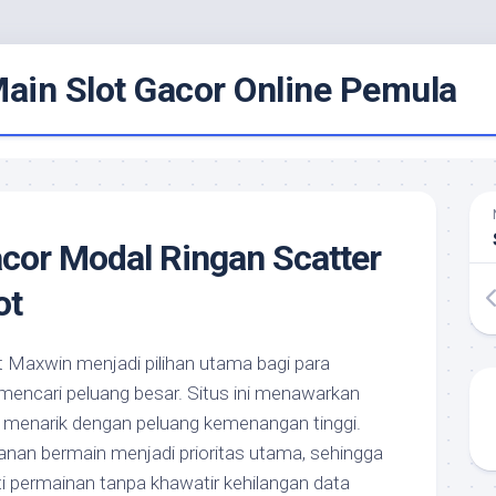
in Slot Gacor Online Pemula
acor Modal Ringan Scatter
ot
 Maxwin menjadi pilihan utama bagi para
g mencari peluang besar. Situs ini menawarkan
t menarik dengan peluang kemenangan tinggi.
an bermain menjadi prioritas utama, sehingga
 permainan tanpa khawatir kehilangan data