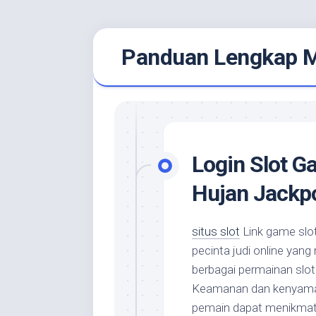
Skip
Panduan Lengkap Ma
to
content
Login Slot G
Hujan Jackp
situs slot
Link game slot
pecinta judi online yan
berbagai permainan slo
Keamanan dan kenyaman
pemain dapat menikmati