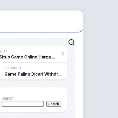
NEXT
Situs Game Online Harga Bersahabat dengan Akses Fleksibel
PREVIOUS
Game Paling Dicari Withdraw Instan
Search
Search