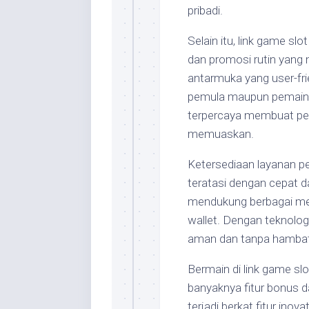
pribadi.
Selain itu, link game s
dan promosi rutin yang
antarmuka yang user-fr
pemula maupun pemain 
terpercaya membuat p
memuaskan.
Ketersediaan layanan p
teratasi dengan cepat d
mendukung berbagai met
wallet. Dengan teknologi
aman dan tanpa hamba
Bermain di link game sl
banyaknya fitur bonus d
terjadi berkat fitur ino