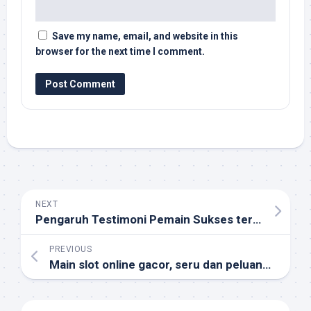
Save my name, email, and website in this
browser for the next time I comment.
NEXT
Pengaruh Testimoni Pemain Sukses terhadap Kepercayaan Baru di Situs Gacor
PREVIOUS
Main slot online gacor, seru dan peluang menang besar!