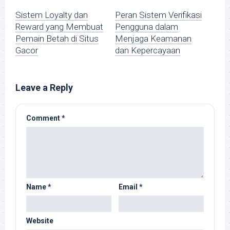
Sistem Loyalty dan
Peran Sistem Verifikasi
Reward yang Membuat
Pengguna dalam
Pemain Betah di Situs
Menjaga Keamanan
Gacor
dan Kepercayaan
Leave a Reply
Comment
*
Name
*
Email
*
Website