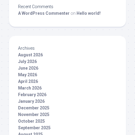
Recent Comments
A WordPress Commenter
on
Hello world!
Archives
August 2026
July 2026
June 2026
May 2026
April 2026
March 2026
February 2026
January 2026
December 2025
November 2025
October 2025
September 2025
August 2025