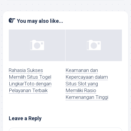
You may also like...
Rahasia Sukses
Keamanan dan
Memilih Situs Togel
Kepercayaan dalam
LingkarToto dengan
Situs Slot yang
Pelayanan Terbaik
Memiliki Rasio
Kemenangan Tinggi
Leave a Reply