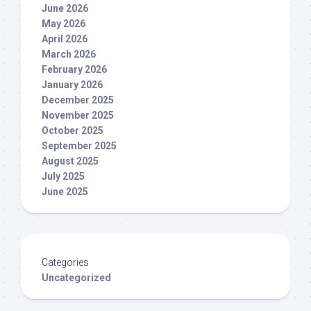
June 2026
May 2026
April 2026
March 2026
February 2026
January 2026
December 2025
November 2025
October 2025
September 2025
August 2025
July 2025
June 2025
Categories
Uncategorized