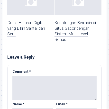
Dunia Hiburan Digital
Keuntungan Bermain di
yang Bikin Santai dan
Situs Gacor dengan
Seru
Sistem Multi-Level
Bonus
Leave a Reply
Comment
*
Name
*
Email
*