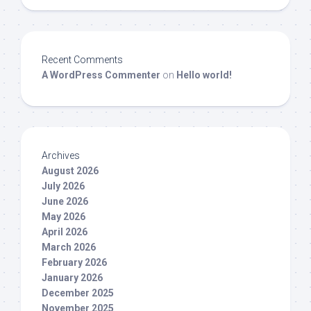
Recent Comments
A WordPress Commenter
on
Hello world!
Archives
August 2026
July 2026
June 2026
May 2026
April 2026
March 2026
February 2026
January 2026
December 2025
November 2025