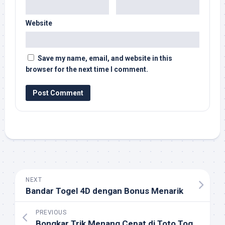
Website
Save my name, email, and website in this
browser for the next time I comment.
NEXT
Bandar Togel 4D dengan Bonus Menarik
PREVIOUS
Bongkar Trik Menang Cepat di Toto Togel Online