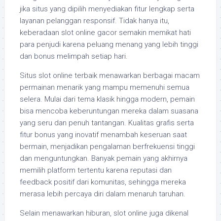
jika situs yang dipilih menyediakan fitur lengkap serta
layanan pelanggan responsif. Tidak hanya itu,
keberadaan slot online gacor semakin memikat hati
para penjudi karena peluang menang yang lebih tinggi
dan bonus melimpah setiap hari.
Situs slot online terbaik menawarkan berbagai macam
permainan menarik yang mampu memenuhi semua
selera. Mulai dari tema klasik hingga modern, pemain
bisa mencoba keberuntungan mereka dalam suasana
yang seru dan penuh tantangan. Kualitas grafis serta
fitur bonus yang inovatif menambah keseruan saat
bermain, menjadikan pengalaman berfrekuensi tinggi
dan menguntungkan. Banyak pemain yang akhirnya
memilih platform tertentu karena reputasi dan
feedback positif dari komunitas, sehingga mereka
merasa lebih percaya diri dalam menaruh taruhan.
Selain menawarkan hiburan, slot online juga dikenal