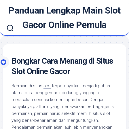
Skip
Panduan Lengkap Main Slot
to
content
Gacor Online Pemula
Bongkar Cara Menang di Situs
Slot Online Gacor
Bermain di situs
slot
terpercaya kini menjadi pilihan
utama para penggemar judi daring yang ingin
merasakan sensasi kemenangan besar. Dengan
banyaknya platform yang menawarkan berbagai jenis
permainan, pemain harus selektif memilih situs slot
yang benar-benar aman dan menguntungkan.
Pengalaman bermain akan jauh lebih menyenangkan