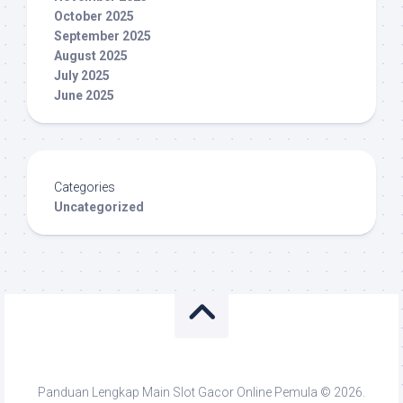
October 2025
September 2025
August 2025
July 2025
June 2025
Categories
Uncategorized
Panduan Lengkap Main Slot Gacor Online Pemula © 2026.