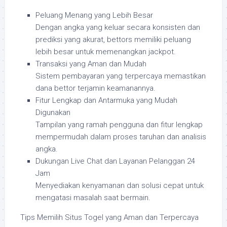
Peluang Menang yang Lebih Besar
Dengan angka yang keluar secara konsisten dan
prediksi yang akurat, bettors memiliki peluang
lebih besar untuk memenangkan jackpot.
Transaksi yang Aman dan Mudah
Sistem pembayaran yang terpercaya memastikan
dana bettor terjamin keamanannya.
Fitur Lengkap dan Antarmuka yang Mudah
Digunakan
Tampilan yang ramah pengguna dan fitur lengkap
mempermudah dalam proses taruhan dan analisis
angka.
Dukungan Live Chat dan Layanan Pelanggan 24
Jam
Menyediakan kenyamanan dan solusi cepat untuk
mengatasi masalah saat bermain.
Tips Memilih Situs Togel yang Aman dan Terpercaya