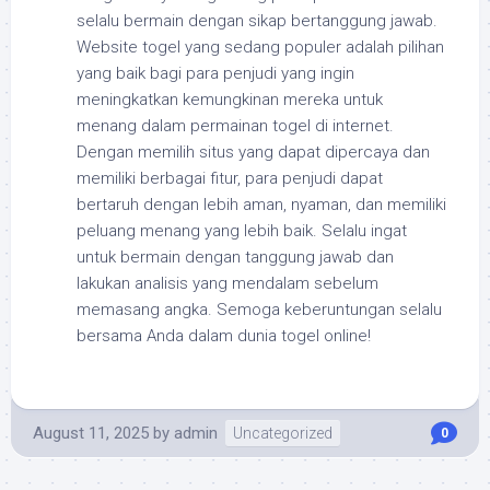
selalu bermain dengan sikap bertanggung jawab.
Website togel yang sedang populer adalah pilihan
yang baik bagi para penjudi yang ingin
meningkatkan kemungkinan mereka untuk
menang dalam permainan togel di internet.
Dengan memilih situs yang dapat dipercaya dan
memiliki berbagai fitur, para penjudi dapat
bertaruh dengan lebih aman, nyaman, dan memiliki
peluang menang yang lebih baik. Selalu ingat
untuk bermain dengan tanggung jawab dan
lakukan analisis yang mendalam sebelum
memasang angka. Semoga keberuntungan selalu
bersama Anda dalam dunia togel online!
August 11, 2025
by
admin
Uncategorized
0