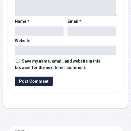
Name
*
Email
*
Website
Save my name, email, and website in this
browser for the next time I comment.