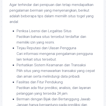
Agar terhindar dari penipuan dan tetap mendapatkan
pengalaman bermain yang menyenangkan, berikut
adalah beberapa tips dalam memilih situs togel yang
andal:
Periksa Lisensi dan Legalitas Situs
Pastikan bahwa situs tersebut terdaftar dan
memiliki izin yang resmi.
Tinjau Reputasi dan Ulasan Pengguna
Cari informasi mengenai pengalaman pengguna
lain terkait situs tersebut.
Perhatikan Sistem Keamanan dan Transaksi
Pilih situs yang menawarkan transaksi yang cepat
dan aman serta melindungi data pribadi.
Fasilitas dan Fitur Pendukung
Pastikan ada fitur prediksi, analisis, dan layanan
pelanggan yang tersedia 24 jam.
Bermain dengan Bijak dan Bertanggung Jawab
Jangan hanya bergantung pada prediksi dan