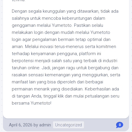
Dengan segala keunggulan yang ditawarkan, tidak ada
salahnya untuk mencoba keberuntungan dalam
genggaman melalui Yumetoto. Pastikan selalu
melakukan login dengan mudah melalui Yumetoto
login agar pengalaman bermain tetap optimal dan
aman. Melalui inovasi terus-menerus serta komitmen
terhadap kenyamanan pengguna, platform ini
berpotensi menjadi salah satu yang terbaik di industri
taruhan online. Jadi, jangan ragu untuk bergabung dan
rasakan sensasi kemenangan yang menggiurkan, serta
manfaat lain yang bisa diperoleh dari berbagai
permainan menarik yang disediakan. Keberhasilan ada
di tangan Anda, tinggal klik dan mulai petualangan seru
bersama Yumetoto!
April 6, 2026
by
admin
Uncategorized
0