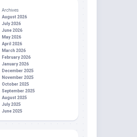
Archives
August 2026
July 2026
June 2026
May 2026
April 2026
March 2026
February 2026
January 2026
December 2025
November 2025
October 2025
September 2025
August 2025
July 2025
June 2025