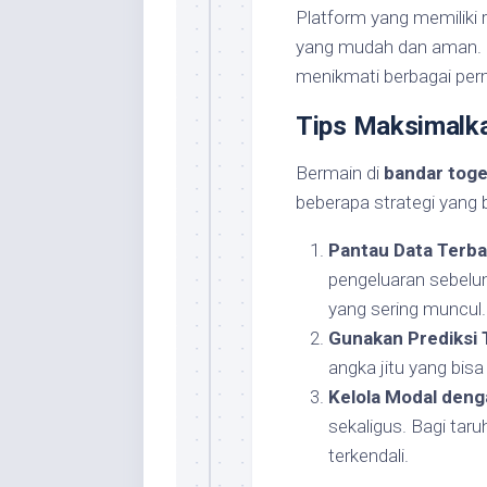
Platform yang memiliki 
yang mudah dan aman.
menikmati berbagai perm
Tips Maksimalk
Bermain di
bandar toge
beberapa strategi yang b
Pantau Data Terba
pengeluaran sebelu
yang sering muncul.
Gunakan Prediksi
angka jitu yang bisa 
Kelola Modal deng
sekaligus. Bagi taru
terkendali.