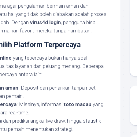
tama agar pengalaman bermain aman dan
u hal yang tidak boleh diabaikan adalah proses
mudah. Dengan
virus4d login
, pengguna bisa
rmainan favorit mereka tanpa hambatan.
lih Platform Terpercaya
nline
yang tepercaya bukan hanya soal
kualitas layanan dan peluang menang. Beberapa
ercaya antara lain:
an aman
: Deposit dan penarikan tanpa ribet,
an pemain.
percaya
: Misalnya, informasi
toto macau
yang
ara real-time.
i dari prediksi angka, live draw, hingga statistik
tu pemain menentukan strategi.