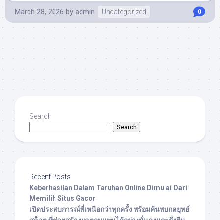
March 28, 2026
by
admin
Uncategorized
0
Search
Search
Recent Posts
Keberhasilan Dalam Taruhan Online Dimulai Dari
Memilih Situs Gacor
เปิดประสบการณ์ที่เหนือกว่าทุกครั้ง พร้อมค้นพบกลยุทธ์