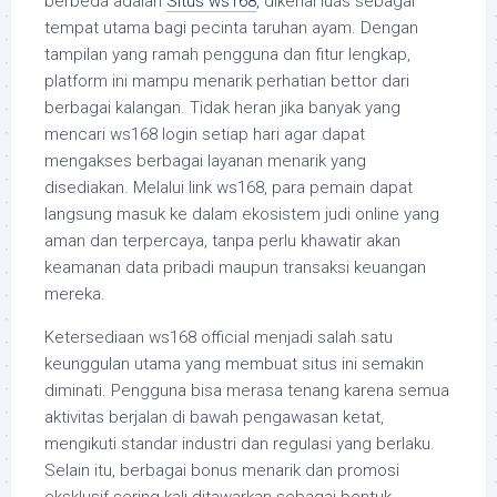
berbeda adalah
Situs ws168
, dikenal luas sebagai
tempat utama bagi pecinta taruhan ayam. Dengan
tampilan yang ramah pengguna dan fitur lengkap,
platform ini mampu menarik perhatian bettor dari
berbagai kalangan. Tidak heran jika banyak yang
mencari ws168 login setiap hari agar dapat
mengakses berbagai layanan menarik yang
disediakan. Melalui link ws168, para pemain dapat
langsung masuk ke dalam ekosistem judi online yang
aman dan terpercaya, tanpa perlu khawatir akan
keamanan data pribadi maupun transaksi keuangan
mereka.
Ketersediaan ws168 official menjadi salah satu
keunggulan utama yang membuat situs ini semakin
diminati. Pengguna bisa merasa tenang karena semua
aktivitas berjalan di bawah pengawasan ketat,
mengikuti standar industri dan regulasi yang berlaku.
Selain itu, berbagai bonus menarik dan promosi