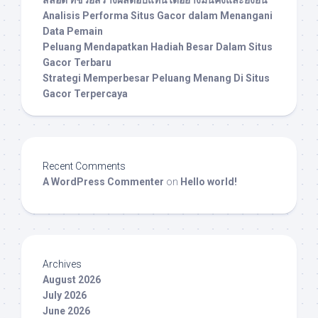
สล็อต ที่ช่วยสร้างผลตอบแทนได้อย่างมั่นคงและยั่งยืน
Analisis Performa Situs Gacor dalam Menangani
Data Pemain
Peluang Mendapatkan Hadiah Besar Dalam Situs
Gacor Terbaru
Strategi Memperbesar Peluang Menang Di Situs
Gacor Terpercaya
Recent Comments
A WordPress Commenter
on
Hello world!
Archives
August 2026
July 2026
June 2026