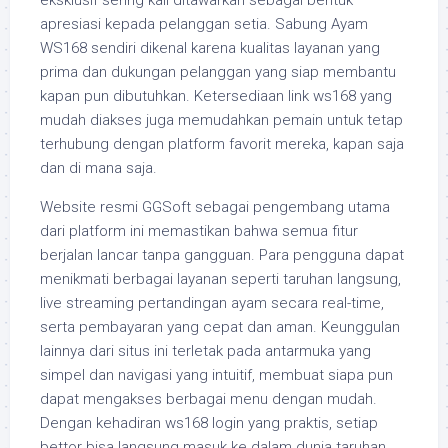
eksklusif sering kali ditawarkan sebagai bentuk
apresiasi kepada pelanggan setia. Sabung Ayam
WS168 sendiri dikenal karena kualitas layanan yang
prima dan dukungan pelanggan yang siap membantu
kapan pun dibutuhkan. Ketersediaan link ws168 yang
mudah diakses juga memudahkan pemain untuk tetap
terhubung dengan platform favorit mereka, kapan saja
dan di mana saja.
Website resmi GGSoft sebagai pengembang utama
dari platform ini memastikan bahwa semua fitur
berjalan lancar tanpa gangguan. Para pengguna dapat
menikmati berbagai layanan seperti taruhan langsung,
live streaming pertandingan ayam secara real-time,
serta pembayaran yang cepat dan aman. Keunggulan
lainnya dari situs ini terletak pada antarmuka yang
simpel dan navigasi yang intuitif, membuat siapa pun
dapat mengakses berbagai menu dengan mudah.
Dengan kehadiran ws168 login yang praktis, setiap
bettor bisa langsung masuk ke dalam dunia taruhan