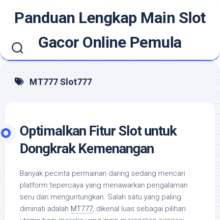
Skip
Panduan Lengkap Main Slot
to
content
Gacor Online Pemula
MT777 Slot777
Optimalkan Fitur Slot untuk
Dongkrak Kemenangan
Banyak pecinta permainan daring sedang mencari
platform tepercaya yang menawarkan pengalaman
seru dan menguntungkan. Salah satu yang paling
diminati adalah
MT777
, dikenal luas sebagai pilihan