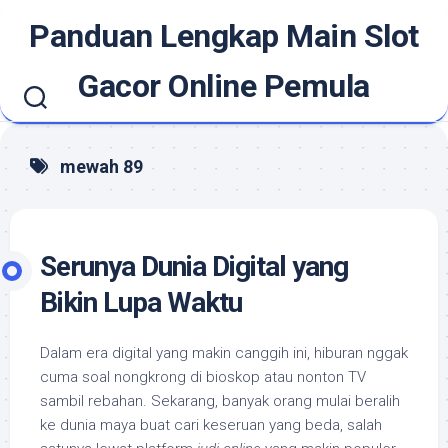
Skip
Panduan Lengkap Main Slot
to
content
Gacor Online Pemula
mewah 89
Serunya Dunia Digital yang
Bikin Lupa Waktu
Dalam era digital yang makin canggih ini, hiburan nggak
cuma soal nongkrong di bioskop atau nonton TV
sambil rebahan. Sekarang, banyak orang mulai beralih
ke dunia maya buat cari keseruan yang beda, salah