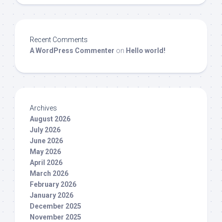
Recent Comments
A WordPress Commenter
on
Hello world!
Archives
August 2026
July 2026
June 2026
May 2026
April 2026
March 2026
February 2026
January 2026
December 2025
November 2025