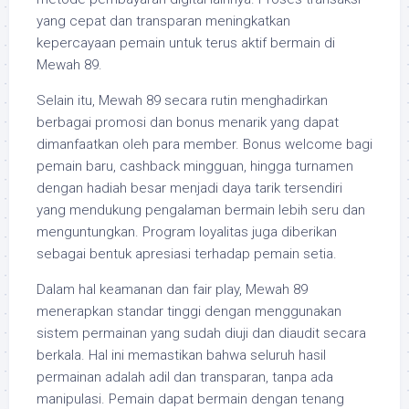
yang cepat dan transparan meningkatkan
kepercayaan pemain untuk terus aktif bermain di
Mewah 89.
Selain itu, Mewah 89 secara rutin menghadirkan
berbagai promosi dan bonus menarik yang dapat
dimanfaatkan oleh para member. Bonus welcome bagi
pemain baru, cashback mingguan, hingga turnamen
dengan hadiah besar menjadi daya tarik tersendiri
yang mendukung pengalaman bermain lebih seru dan
menguntungkan. Program loyalitas juga diberikan
sebagai bentuk apresiasi terhadap pemain setia.
Dalam hal keamanan dan fair play, Mewah 89
menerapkan standar tinggi dengan menggunakan
sistem permainan yang sudah diuji dan diaudit secara
berkala. Hal ini memastikan bahwa seluruh hasil
permainan adalah adil dan transparan, tanpa ada
manipulasi. Pemain dapat bermain dengan tenang