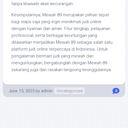
tanpa khawatir akan kecurangan.
Kesimpulannya, Mewah 89 merupakan pilihan tepat
bagi siapa saja yang ingin menikmati judi online
dengan nyaman dan aman. Fitur lengkap, pelayanan
profesional, serta berbagai keuntungan yang
ditawarkan menjadikan Mewah 89 sebagai salah satu
platform judi online terpercaya di Indonesia. Untuk
pengalaman bermain judi yang mewah dan
menguntungkan, bergabunglah dengan Mewah 89
sekarang juga dan rasakan langsung keunggulannya.
June 15, 2025
by
admin
Uncategorized
0