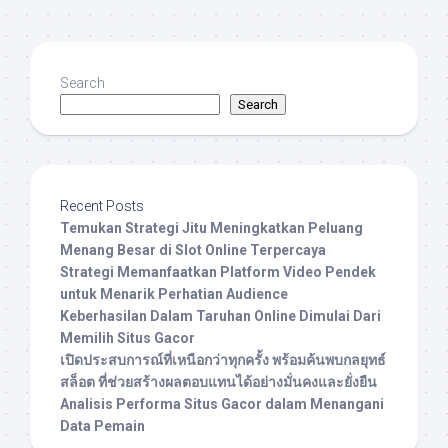
Search
Search
Recent Posts
Temukan Strategi Jitu Meningkatkan Peluang
Menang Besar di Slot Online Terpercaya
Strategi Memanfaatkan Platform Video Pendek
untuk Menarik Perhatian Audience
Keberhasilan Dalam Taruhan Online Dimulai Dari
Memilih Situs Gacor
เปิดประสบการณ์ที่เหนือกว่าทุกครั้ง พร้อมค้นพบกลยุทธ์
สล็อต ที่ช่วยสร้างผลตอบแทนได้อย่างมั่นคงและยั่งยืน
Analisis Performa Situs Gacor dalam Menangani
Data Pemain