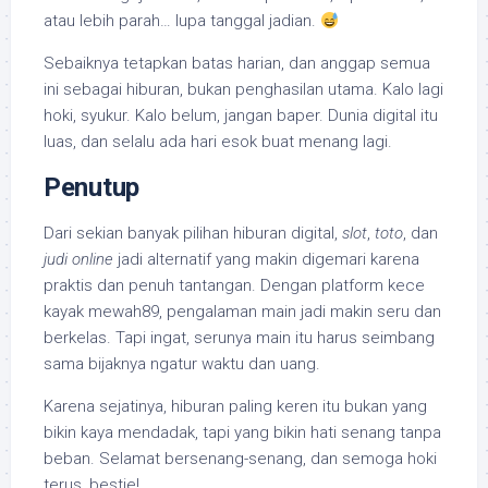
atau lebih parah… lupa tanggal jadian.
Sebaiknya tetapkan batas harian, dan anggap semua
ini sebagai hiburan, bukan penghasilan utama. Kalo lagi
hoki, syukur. Kalo belum, jangan baper. Dunia digital itu
luas, dan selalu ada hari esok buat menang lagi.
Penutup
Dari sekian banyak pilihan hiburan digital,
slot
,
toto
, dan
judi online
jadi alternatif yang makin digemari karena
praktis dan penuh tantangan. Dengan platform kece
kayak mewah89, pengalaman main jadi makin seru dan
berkelas. Tapi ingat, serunya main itu harus seimbang
sama bijaknya ngatur waktu dan uang.
Karena sejatinya, hiburan paling keren itu bukan yang
bikin kaya mendadak, tapi yang bikin hati senang tanpa
beban. Selamat bersenang-senang, dan semoga hoki
terus, bestie!