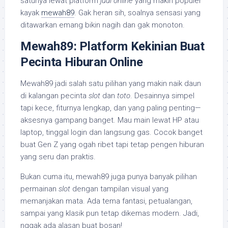
satunya lewat platform
judi online
yang makin populer
kayak
mewah89
. Gak heran sih, soalnya sensasi yang
ditawarkan emang bikin nagih dan gak monoton.
Mewah89: Platform Kekinian Buat
Pecinta Hiburan Online
Mewah89 jadi salah satu pilihan yang makin naik daun
di kalangan pecinta
slot
dan
toto
. Desainnya simpel
tapi kece, fiturnya lengkap, dan yang paling penting—
aksesnya gampang banget. Mau main lewat HP atau
laptop, tinggal login dan langsung gas. Cocok banget
buat Gen Z yang ogah ribet tapi tetap pengen hiburan
yang seru dan praktis.
Bukan cuma itu, mewah89 juga punya banyak pilihan
permainan
slot
dengan tampilan visual yang
memanjakan mata. Ada tema fantasi, petualangan,
sampai yang klasik pun tetap dikemas modern. Jadi,
nggak ada alasan buat bosan!